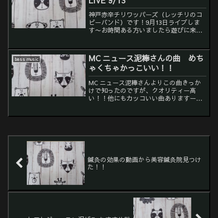
神戸赤辛チリワッパーズ（レッチリのコ
ピーバンド）です！9月13日ライブしま
す〜お時間ある方いましたら遊びに来て
下さい(^^)【日時】2025年9月13日（土曜
日）【場所】中津StepHALL（大阪）最
寄り：御堂筋中津駅（5番出口から徒歩2
MC ニュース泥棒さんの曲 めち
bass music
分...
ゃくちゃかっこいい！！
MC ニュース泥棒さんよりこの曲きっか
けで知ったのですが、クオリティー高
い！！他にもカッコいい曲ありますー！
↓この曲が1番好きです😍他の曲はこち
らから➡動画
鍼灸の効果の動画から美容鍼灸院見つけ
た！！