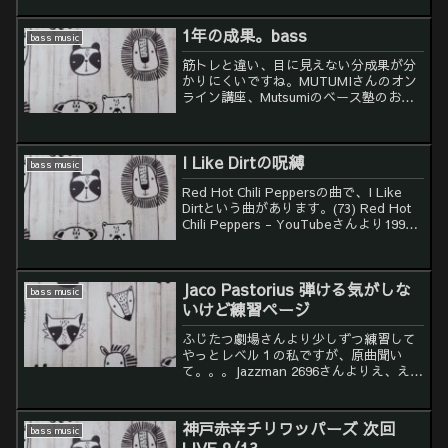
節ねじがボディー側に変更されてまし
た。ブリッジのザグリなし。というより
1年の成果。bass
ザグリ位置にフラット...
bass music
筋トレと違い、目に見えない分成果が分
かりにくいですね。MUTUMIさんのオン
ライン講座、Mutsumiのベース塾のおか
げで、去年より弾けるようになった実感
はあります。ただもう少し頑張れたんじ
ゃないか、という思いもあります。
I Like Dirtの呪縛
BASSの練習は筋...
bass music
Red Hot Chili Peppersの曲で、I Like
Dirtという曲があります。(73) Red Hot
Chili Peppers - YouTubeさんより1999
年に発売されたCalifornicationに収録さ
れてるの...
Jaco Pastorius 弾ける気がしな
bass music
いけど練習ページ
ふじたつ劇場さんより少しずつ練習して
やっとレベル１の私ですが、原曲聞い
て。。。Jazzman 2696さんよりえ、えぐ
い。。。BennyTheBassmanさんより
Jazzman 2696さんより少し臨みありか
も。。。でも、ムズイ。。Fus...
神戸赤辛チリワッパーズ 次回
bass music
LIVE 9/13