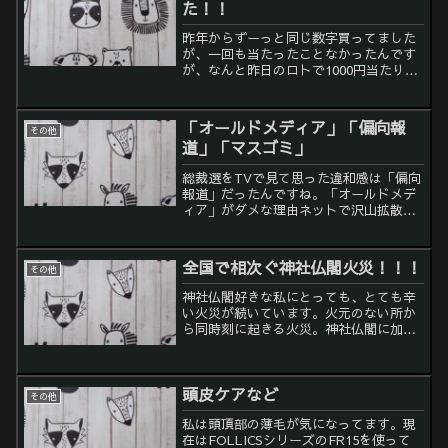
た！！
昨年からずーっと同じ数字買ってました
が、一回も当たったことなかったんです
が、なんと昨日のロトで1000円当たりま
した！！神社のおかげですかねー。きっ
とそう！！ありがとうございます！！！
二礼二拍手一礼。他の神社も行きた
「オールドメディア」「偏向報
その他
い！！
道」「マスゴミ」
総裁選をTVで見て思った違和感は「偏向
報道」だったんですね。「オールドメデ
ィア」がダメな理由ネットで沢山拡散さ
れてました。ホントTVは、スポーツと天
気予報だけでいいかなって思いました。
「マスゴミ」って言葉がぴったりの動画
全国で相次ぐ神社仏閣火災！！！
その他
上がってました。日本...
神社仏閣好きな私にとっても、とても辛
い火災が続いています。火元のない所か
ら同時刻に起きる火災。神社仏閣に加
え、養豚場からの火災も今年に入り急
増。放火としか思えないのは、私だけで
しょうか。そして、TVではほとんど報道
頭皮ケアなど
されてないようですね。【消...
その他
私は頭頂部の薄毛が気になってます。現
在はFOLLICSシリーズのFR15を使って