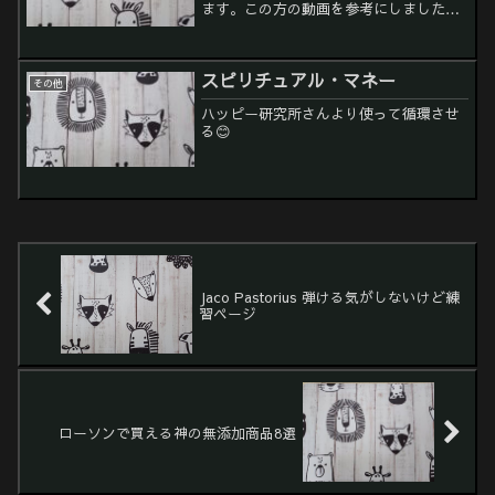
ます。この方の動画を参考にしました。
ローラーは使ってませんが。「FR15」の
検索結果｜オオサカ堂 (osakadou.cool)
こちらで購入できますが輸入品のた...
スピリチュアル・マネー
その他
ハッピー研究所さんより使って循環させ
る😊
Jaco Pastorius 弾ける気がしないけど練
習ページ
ローソンで買える神の無添加商品8選