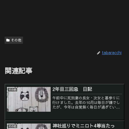
その他
tabaracchi
関連記事
2年目三回忌 日記
その他
午前中に死別妻の長女・次女と墓参りに
行けました。去年の10月は毎日が嫌でし
たが、今年は自覚無く毎日が過ぎていっ
た感じでした。ただ心折れる日が多かっ
たんですが、４日だったり16日だった
り、その日が終わるときに、「今日〇〇
神社巡りでミニロト4等当たっ
の日やった」って感じで...
その他