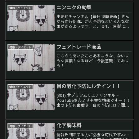
私も朝食食べるようになって痩せやすく
ニンニクの効果
健康・ダイエット
なりましたー...
本要約チャンネル【毎日19時更新】さん
から血行促進、がん予防などいろんな効
果があるようです。と、育毛・白髪にも
効果。論文で解決 ~筋肉と栄養を科学す
る~さんより仕事柄ニンニクの臭い
は、、、、なんで、私はサプリ買って飲
フェアトレード商品
んでます（時々）毎晩飲む...
健康・ダイエット
こちらも聞いたことあるような、ないよ
うな言葉！なるほどー今後意識してみよ
う！
目の老化予防にルテイン！！
健康・ダイエット
(301) サプリソムリエチャンネル -
YouTubeさんより有益な情報ですー！！
歯の予防に歯磨き。目の予防には？面白
く、ためになるお話でしたー！！ルテイ
ンの必要性と一緒に取ると良い成分、ゼ
アキサンチン。2つを多く含む食材が、ル
化学調味料
テインを多...
健康・ダイエット
情報を判断する力が必要な時代ですねー