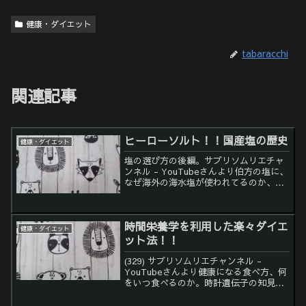
健康・ダイエット
tabaracchi
関連記事
ヒーローソルト！！国産塩の歴史
健康・ダイエット
塩の選び方の後編。サプリソムリエチャ
ンネル - YouTubeさんより伯方の塩に、
なぜ海外の海水塩が使われてるのか、は
じめて知りました。自然塩復興運動の立
役者だったんですね！！赤穂の天塩・シ
ママースも同じくで、自然塩復興運動が
時間栄養学を利用した楽々ダイエ
実り「再生加工...
健康・ダイエット
ット法！！
(329) サプリソムリエチャンネル -
YouTubeさんより健康になる食べ方、何
をいつ食べるのか。時計遺伝子の知見を
応用した時間栄養学！！とても詳しく説
明されてますー！！おすすめですー！！