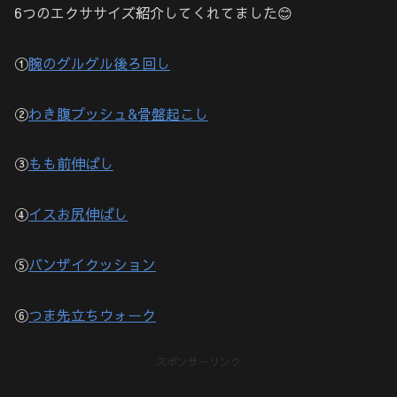
6つのエクササイズ紹介してくれてました😊
①
腕のグルグル後ろ回し
②
わき腹プッシュ&骨盤起こし
③
もも前伸ばし
④
イスお尻伸ばし
⑤
バンザイクッション
⑥
つま先立ちウォーク
スポンサーリンク