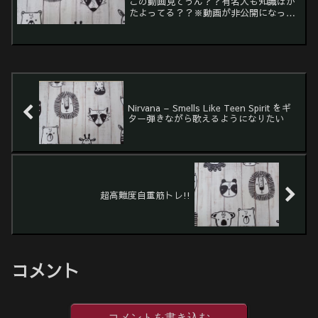
この動画見てうん？？有名人も知識はか
たよってる？？※動画が非公開になって
なす。。ホリエモンさんが科学調味料・
食塩おしの動画でした。塩は作り方で味
も成分も違うようです。うま味調味料っ
て言うんですねー。専門家...
Nirvana – Smells Like Teen Spirit をギ
ター弾きながら歌えるようになりたい
超高難度自重筋トレ!!
コメント
コメントを書き込む