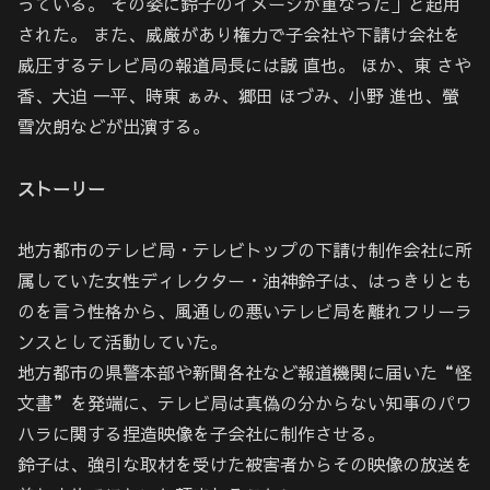
っている。 その姿に鈴子のイメージが重なった」と起用
された。 また、威厳があり権力で子会社や下請け会社を
威圧するテレビ局の報道局長には誠 直也。 ほか、東 さや
香、大迫 一平、時東 ぁみ、郷田 ほづみ、小野 進也、螢
雪次朗などが出演する。
ストーリー
地方都市のテレビ局・テレビトップの下請け制作会社に所
属していた女性ディレクター・油神鈴子は、はっきりとも
のを言う性格から、風通しの悪いテレビ局を離れフリーラ
ンスとして活動していた。
地方都市の県警本部や新聞各社など報道機関に届いた“怪
文書”を発端に、テレビ局は真偽の分からない知事のパワ
ハラに関する捏造映像を子会社に制作させる。
鈴子は、強引な取材を受けた被害者からその映像の放送を