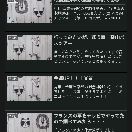
その他
相良 奈美香(著)の本紹介動画、(2) サムの
本解説ch - YouTubeさんより(2) 本要約
チャンネル【毎日19時更新】 - YouTube
さんより(2) 学識サロン - YouTubeさん
より同じ本の解説動画ですが、配信者に
よて詳し...
行ってみたいが、迷う富士登山バ
その他
スツアー
言ってみたいや、やってみたいはすぐ行
動するのですが、脊柱管狭窄症完治した
とはいえ、歩いていると腰張ってきま
す。先日、たまたま富士登山バスツアー
に参加したことのある人と、話が出来ま
した。「道具はレンタルで行けたよ」
金運UP！！！￥￥
その他
「けど寒いから防寒は必要」ツ...
月曜に今度は京都の御金神社に行ってき
ました！！金運上がりますように！！ミ
ニロト当たりますようにー！！
フランスの事をテレビでやってた
その他
ので調べてみたら・・・
「フランスの少子化対策がすばらし