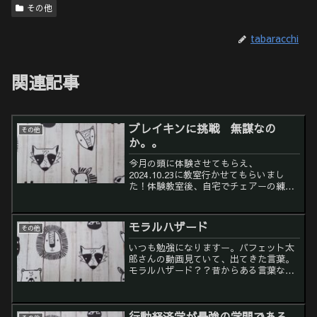
その他
tabaracchi
関連記事
ブレイキンに挑戦 無謀なの
その他
か。。
今月の頭に体験させてもらえ、
2024.10.23に教室行かせてもらいまし
た！体験教室後、自宅でチェアーの練習
トップロックの練習頑張ってました！
YouTubeの動画見ながら頑張ってるんで
すが、めちゃくちゃ難しい！！打ち身痛
モラルハザード
その他
い！！全身筋肉痛！！...
いつも勉強になりますー。バフェット太
郎さんの動画見ていて、出てきた言葉。
モラルハザード？？昔からある言葉なん
ですかね？？はじめて聞いた気がしま
す。。私の今務めてる会社。まさにこれ
だと思いました！！納得ーーーー！！と
行動経済学が最強の学問である
は言え、私の会社、今回のボ...