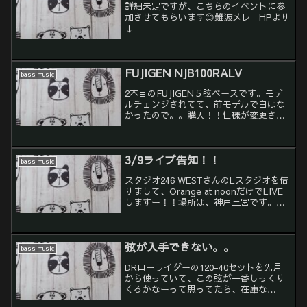
詳細未定ですが、こちらのイベントに参
加させてもらいます😊難波メレ HPより
↓
FUJIGEN NJB100RALV
bass music
2本目のFUJIGEN５弦ベースです。モデ
ルチェンジされてて、前モデルで白はな
かったので。。購入！！仕様が変更され
てましたので、 オリジナルロッドの調
節ねじがボディー側に変更されてまし
た。ブリッジのザグリなし。というより
3/9ライブ告知！！
ザグリ位置にフラット...
bass music
スタジオ246 WESTさんのLスタジオを借
りまして、Orange at noonだけでLIVE
しますー！！場所は、神戸三宮です。ア
クセス↓↓↓土曜の夜。お時間ありまし
たら来て見てー下さい！！
弦が入手できない。。
bass music
DRローライダーの120-40セットを先月
から使っていて、この弦が一番しっくり
くるかなーって思ってたら、在庫な
し。。入手日不明に。。ステンレス弦フ