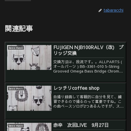
tabaracchi
関連記事
FUJIGEN NJB100RALV（改) ブ
bass music
リッジ交換
交換方法は、我流です。。ALLPARTS (
オールパーツ ) BB-3361-010 5-String
Grooved Omega Bass Bridge Chrome
送料無料 | サウンドハウス
(soundhouse.co.jp)
レッチリcoffee shop
bass music
自撮り録画して客観的に自分を見て、練
習できるので撮るのって重要ですね。こ
の曲ベースソロが2つあるんですが、スラ
ップでワウの前半はYouTubeで著作権が
出てきてしまうので後半部分だけ上げて
みましたが、とても上げれるレベルでは
赤辛 次回LIVE 9月27日
ないですが、「撮...
bass music