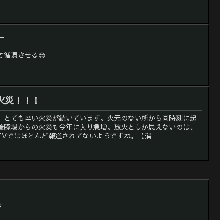
ー
循環させる😊
火災！！！
、とても辛い火災が続いています。火元のない所から同時刻に起
養豚場からの火災も今年に入り急増。放火としか思えないのは、
Vではほとんど報道されてないようですね。【消...
ジ