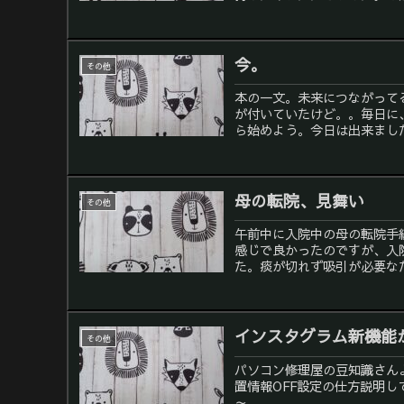
今。
その他
本の一文。未来につながって
が付いていたけど。。毎日に
ら始めよう。今日は出来まし
母の転院、見舞い
その他
午前中に入院中の母の転院手
感じで良かったのですが、入
た。痰が切れず吸引が必要なた
インスタグラム新機能
その他
パソコン修理屋の豆知識さんよ
置情報OFF設定の仕方説明し
～