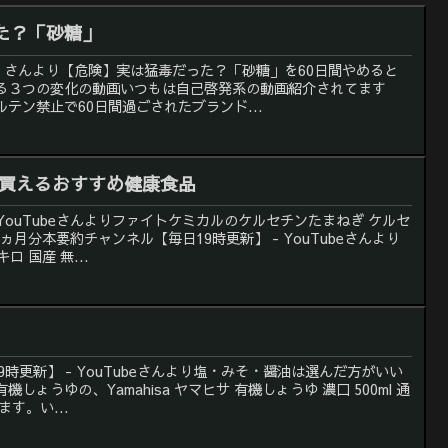
た？「砂糖」
有益】さんより【危険】実は猛毒だった？「砂糖」を60日間やめると
る３つの変化の動画いつもは自己啓発系の動画紹介されてます
テン禁止で60日間過ごされたブランド...
グで買えるおすすめ健康食品
YouTubeさんよりファイトケミカルのケルセチンたまねぎ ケルセ
1ヵ月分本要約チャンネル【毎日19時更新】 - YouTubeさんより
ロ 国産 無...
19時更新】 - YouTubeさんより塩・みそ・醤油は選んだ方がいい
ょうゆの、Yamahisa ヤマヒサ 有機しょうゆ 濃口 500ml 通
す。い...