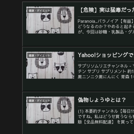
【危険】実は猛毒だっ
健康・ダイエット
Paranoia_パラノイア【
どうなるのか？やめると起き
が、今回は砂糖・乳製品・グル
Yahoo!ショッピン
健康・ダイエット
サプリソムリエチャンネル - 
チン サプリ サプリメント 約
黒ニンニク黒にんにく 青森 1キ
偽物しょうゆとは？
健康・ダイエット
(1) 本要約チャンネル【毎日
ですね。私はどうせ買うなら有機し
販【全品無料配達】 を買ってま