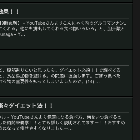
効果！！
日19時更新】 - YouTubeさんよりこんにゃく内のグルコマンナン。
てくれる。他にも排出してくれる食べ物いろいろ。と、胆汁酸と
aga - Y...
て、腹筋割りたいと思ったら、ダイエット必須！！で調べてる
と、食品添加物を避ける。の問題に直面します。ごぼう食べた
物の重要性を知ってしまいましたので、(14) ...
楽々ダイエット法！！
ンネル - YouTubeさんより健康になる食べ方、何をいつ食べるの
した時間栄養学！！とても詳しく説明されてますー！！おすすめ
になって痩せやすくなりましたー...