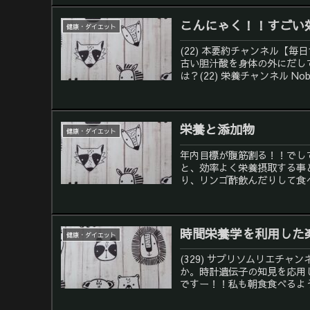
こんにゃく！！すごい
健康・ダイエット
(22) 本要約チャンネル【毎
古い胆汁酸を身体の外にだし
は？(22) 栄養チャンネル Nobun
栄養と添加物
健康・ダイエット
年内目標が腹筋割る！！でし
と、効率よく栄養摂取する事
り、リンゴ酢飲んだりして食べる
時間栄養学を利用した
健康・ダイエット
(329) サプリソムリエチャ
か。時計遺伝子の知見を応用
ですー！！私も朝食食べるよう