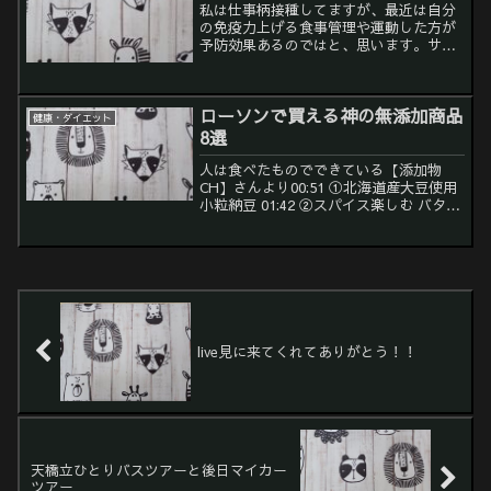
私は仕事柄接種してますが、最近は自分
の免疫力上げる食事管理や運動した方が
予防効果あるのではと、思います。サプ
リソムリエチャンネルさんより新しいワ
クチンフルミスとについての動画人は食
べたものでできている【添加物CH】さん
ローソンで買える神の無添加商品
より他に動画検索してみ...
健康・ダイエット
8選
人は食べたものでできている【添加物
CH】さんより00:51 ①北海道産大豆使用
小粒納豆 01:42 ②スパイス楽しむ バター
チキンカリー 02:44 ③紀州産 南高梅干
しそ漬 03:25 ④成分無調整牛乳 03:56 ⑤
のむヨーグルト ...
live見に来てくれてありがとう！！
天橋立ひとりバスツアーと後日マイカー
ツアー