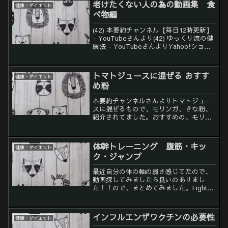
老けたくない人の為の動画集 食
健康・ダイエット
べ物編
(42) 本要約チャンネル【毎日12時更新】
- YouTubeさんより(42) ゆっくり流の健
康法 - YouTubeさんよりYahoo!ショッ
ピングで買える、コラーゲンペプチド
↓↓↓コラーゲンペプチド ゆきふわコラ
ーゲン100g 約1ヶ...
トマトジュースに混ぜる おすす
健康・ダイエット
め粉
本要約チャンネルさんよりトマトジュー
スに混ぜるもので、モリンガ、きな粉、
紹介されてました。おすすめの、モリン
ガ、きな粉ありますので紹介させていた
だきます😁モリンガは、クセがないと紹
介されてましたが。。青汁感の味あると
体幹トレーニング 腹筋・キッ
健康・ダイエット
思います。葉っぱなんで無...
ク・ジャンプ
最近自分の体の軸の弱さ感じてたので、
動画探してみましたら良いのありまし
た！！ので、まとめてみました。Fight
Muscle Channel - YouTubeさんよりき
つい。。でもどうにかやり切れる感じが
いいです！！サカサポChannel...
インフルエンザワクチンの必要性
健康・ダイエット